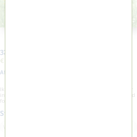
32 - Vroeg voorjaar
€ 4.000,00
Afmeting:
50 x 41 cm
Ik heb interesse in dit werk, bel
0515 416604
voor meer
informatie of om een afspraak te plannen. Onderstaand
formulier kunt u hier ook voor gebruiken.
Stel een vraag / plan een afspraak: