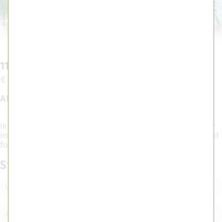
117 - Vroeg beginnen
€ 500,00
Afmeting:
18 x 13 cm
Ik heb interesse in dit werk, bel
0515 416604
voor meer
informatie of om een afspraak te plannen. Onderstaand
formulier kunt u hier ook voor gebruiken.
Stel een vraag / plan een afspraak: