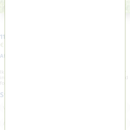
119 - Vergaderuurtje
€ 500,00
Afmeting:
18 x 13 cm
Ik heb interesse in dit werk, bel
0515 416604
voor meer
informatie of om een afspraak te plannen. Onderstaand
formulier kunt u hier ook voor gebruiken.
Stel een vraag / plan een afspraak: