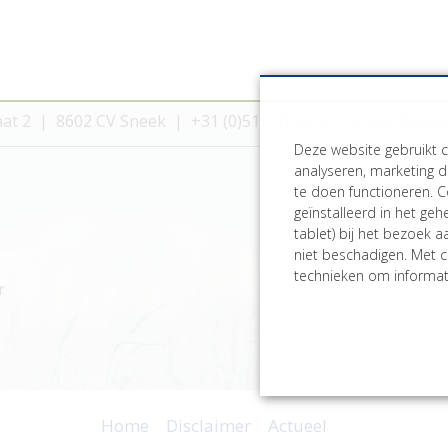
aat 2
8602 CV Sneek
+31 (0)515 416604
atelier@wie
Deze website gebruikt 
analyseren, marketing d
te doen functioneren. C
geïnstalleerd in het ge
tablet) bij het bezoek 
niet beschadigen. Met c
technieken om informati
r
Home
Disclaimer
Actueel