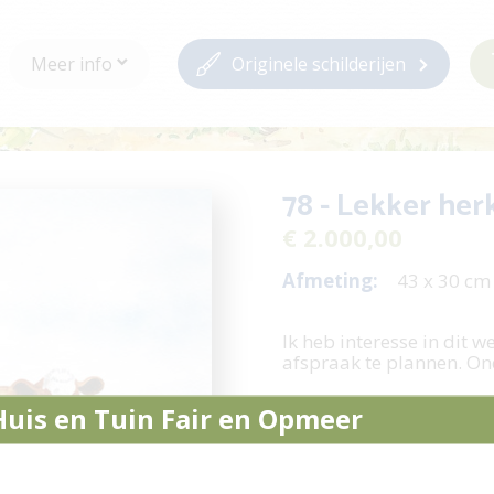
Meer info
Originele schilderijen
78 - Lekker her
€ 2.000,00
Afmeting:
43 x 30 c
Ik heb interesse in dit w
afspraak te plannen. On
Stel een vraag /
Huis en Tuin Fair en Opmeer