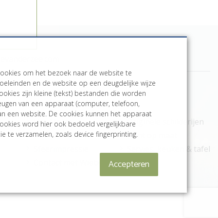
bevanderzee.com
cookies om het bezoek naar de website te
oeleinden en de website op een deugdelijke wijze
ookies zijn kleine (tekst) bestanden die worden
Meer informatie
heugen van een apparaat (computer, telefoon,
aan een website. De cookies kunnen het apparaat
Het Atelier
Originele schilderijen
ookies word hier ook bedoeld vergelijkbare
e te verzamelen, zoals device fingerprinting.
Online Museum
Print op maat
Sfeerimpressie
Servies, keuken & tafel
Accepteren
Contact met Wiebe