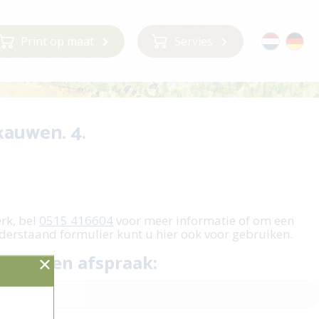
Print op maat
Servies
kauwen. 4.
m
erk, bel
0515 416604
voor meer informatie of om een
derstaand formulier kunt u hier ook voor gebruiken.
 plan een afspraak: