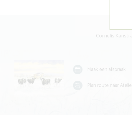
Cornelis Kanstr
Maak een afspraak
Plan route naar Atelie