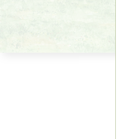
Hu
vrij 
Cro
3 Au
10