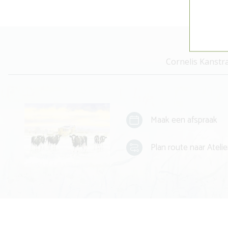
Cornelis Kanstr
Maak een afspraak
Plan route naar Atelie