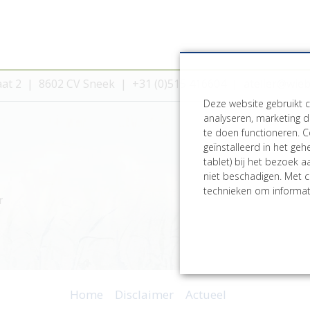
aat 2
8602 CV Sneek
+31 (0)515 416604
atelier@wie
Deze website gebruikt 
analyseren, marketing d
te doen functioneren. C
geïnstalleerd in het ge
tablet) bij het bezoek 
niet beschadigen. Met c
technieken om informati
r
Home
Disclaimer
Actueel