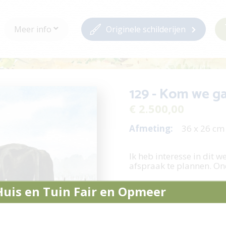
Meer info
Originele schilderijen
129 - Kom we g
€ 2.500,00
Afmeting:
36 x 26 c
Ik heb interesse in dit w
afspraak te plannen. On
Stel een vraag /
Huis en Tuin Fair en Opmeer