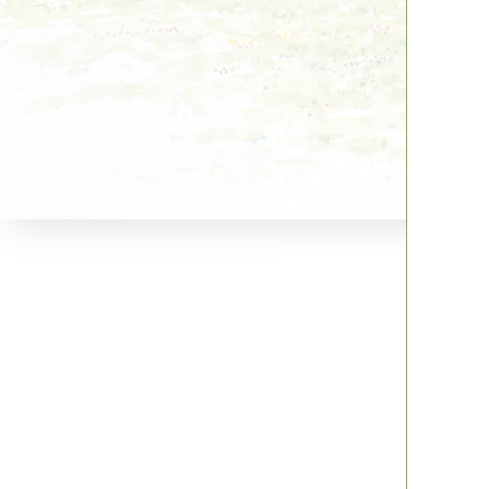
Hu
vrij 
Cro
3 Au
10