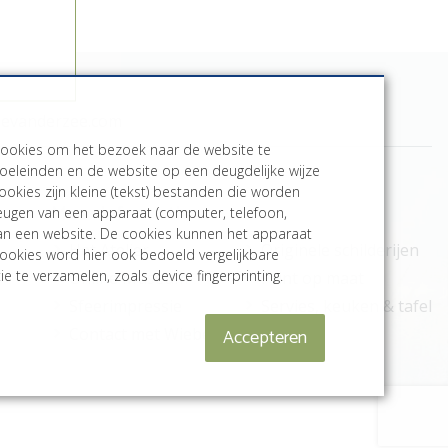
bevanderzee.com
cookies om het bezoek naar de website te
oeleinden en de website op een deugdelijke wijze
ookies zijn kleine (tekst) bestanden die worden
Meer informatie
heugen van een apparaat (computer, telefoon,
aan een website. De cookies kunnen het apparaat
Het Atelier
Originele schilderijen
ookies word hier ook bedoeld vergelijkbare
e te verzamelen, zoals device fingerprinting.
Online Museum
Print op maat
Sfeerimpressie
Servies, keuken & tafel
Accepteren
Contact met Wiebe