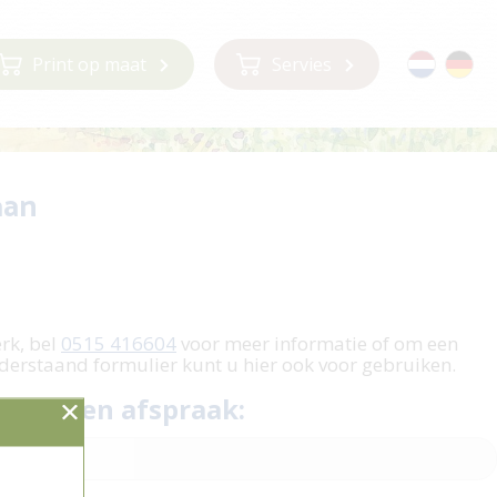
Print op maat
Servies
aan
m
erk, bel
0515 416604
voor meer informatie of om een
derstaand formulier kunt u hier ook voor gebruiken.
 plan een afspraak: