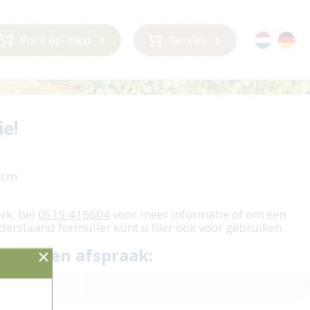
Print op maat
Servies
ie!
5 cm
erk, bel
0515 416604
voor meer informatie of om een
derstaand formulier kunt u hier ook voor gebruiken.
 plan een afspraak: