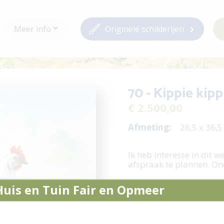
Meer info
Originele schilderijen
70 - Kippie kipp
€ 2.500,00
Afmeting:
26,5 x 36,
Ik heb interesse in dit w
afspraak te plannen. On
Stel een vraag /
Huis en Tuin Fair en Opmeer