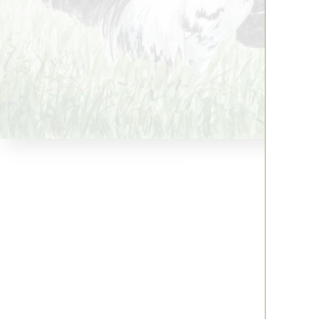
Hu
vrij 
Cro
3 Au
10