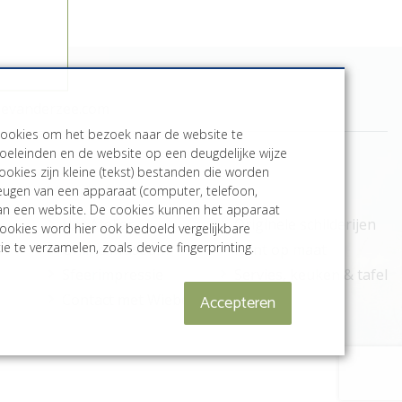
bevanderzee.com
cookies om het bezoek naar de website te
oeleinden en de website op een deugdelijke wijze
ookies zijn kleine (tekst) bestanden die worden
Meer informatie
heugen van een apparaat (computer, telefoon,
aan een website. De cookies kunnen het apparaat
Het Atelier
Originele schilderijen
ookies word hier ook bedoeld vergelijkbare
e te verzamelen, zoals device fingerprinting.
Online Museum
Print op maat
Sfeerimpressie
Servies, keuken & tafel
Accepteren
Contact met Wiebe