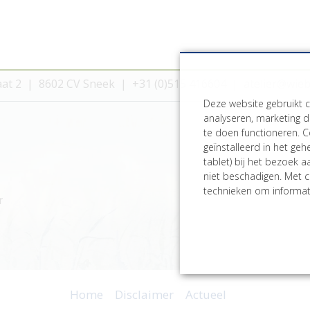
aat 2
8602 CV Sneek
+31 (0)515 416604
atelier@wie
Deze website gebruikt 
analyseren, marketing d
te doen functioneren. C
geïnstalleerd in het ge
tablet) bij het bezoek 
niet beschadigen. Met c
technieken om informati
r
Home
Disclaimer
Actueel