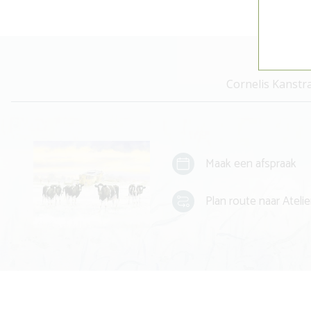
Cornelis Kanstr
Maak een afspraak
Plan route naar Atelie