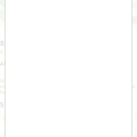
82 - Ik voel nattigheid.
€ 2.500,00
Afmeting:
36 x 26 cm
Ik heb interesse in dit werk, bel
0515 416604
voor meer
informatie of om een afspraak te plannen. Onderstaand
formulier kunt u hier ook voor gebruiken.
Stel een vraag / plan een afspraak: