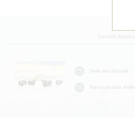
Cornelis Kanstr
Maak een afspraak
Plan route naar Atelie