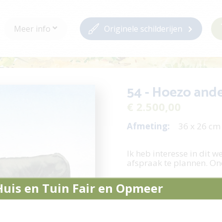
Meer info
Originele schilderijen
54 - Hoezo ande
€ 2.500,00
Afmeting:
36 x 26 c
Ik heb interesse in dit w
afspraak te plannen. On
Stel een vraag /
Huis en Tuin Fair en Opmeer