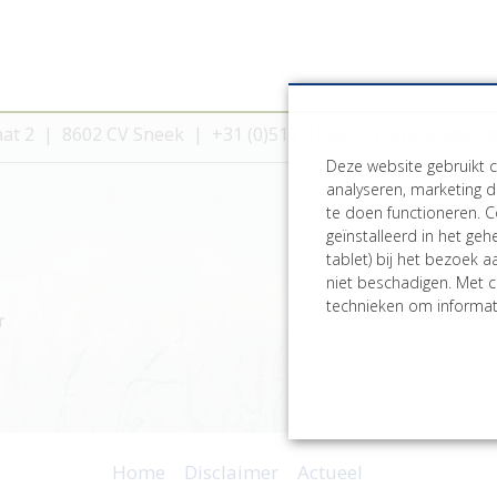
aat 2
8602 CV Sneek
+31 (0)515 416604
atelier@wie
Deze website gebruikt 
analyseren, marketing d
te doen functioneren. C
geïnstalleerd in het ge
tablet) bij het bezoek 
niet beschadigen. Met c
technieken om informati
r
Home
Disclaimer
Actueel