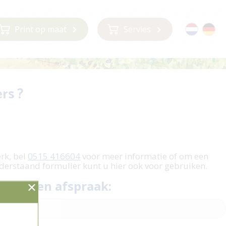
Print op maat
Servies
rs ?
m
erk, bel
0515 416604
voor meer informatie of om een
derstaand formulier kunt u hier ook voor gebruiken.
 plan een afspraak: