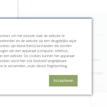
bevanderzee.com
cookies om het bezoek naar de website te
oeleinden en de website op een deugdelijke wijze
ookies zijn kleine (tekst) bestanden die worden
Meer informatie
heugen van een apparaat (computer, telefoon,
aan een website. De cookies kunnen het apparaat
Het Atelier
Originele schilderijen
ookies word hier ook bedoeld vergelijkbare
e te verzamelen, zoals device fingerprinting.
Online Museum
Print op maat
Sfeerimpressie
Servies, keuken & tafel
Accepteren
Contact met Wiebe