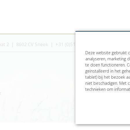
aat 2
8602 CV Sneek
+31 (0)515 416604
atelier@wie
Deze website gebruikt 
analyseren, marketing d
te doen functioneren. C
geïnstalleerd in het ge
tablet) bij het bezoek 
niet beschadigen. Met c
technieken om informati
r