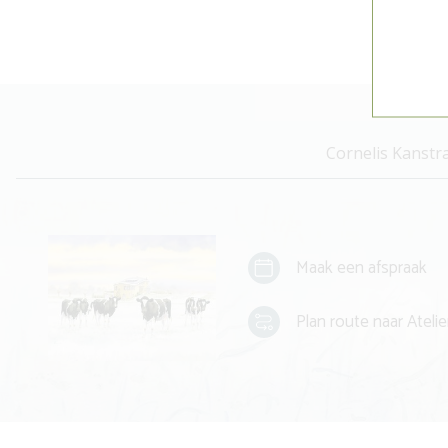
Cornelis Kanstr
Maak een afspraak
Plan route naar Atelie