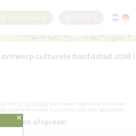
Print op maat
Servies
 ( ontwerp culturele hoofdstad 2018 )
m
erk, bel
0515 416604
voor meer informatie of om een
derstaand formulier kunt u hier ook voor gebruiken.
 plan een afspraak: