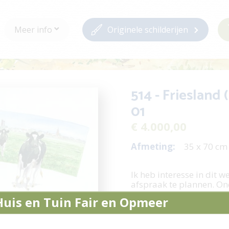
Meer info
Originele schilderijen
514 - Friesland
01
€ 4.000,00
Afmeting:
35 x 70 c
Ik heb interesse in dit w
afspraak te plannen. On
Huis en Tuin Fair en Opmeer
Stel een vraag /