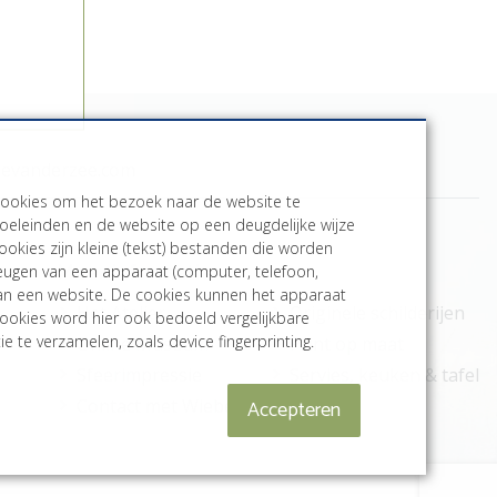
bevanderzee.com
cookies om het bezoek naar de website te
oeleinden en de website op een deugdelijke wijze
ookies zijn kleine (tekst) bestanden die worden
Meer informatie
heugen van een apparaat (computer, telefoon,
aan een website. De cookies kunnen het apparaat
Het Atelier
Originele schilderijen
ookies word hier ook bedoeld vergelijkbare
e te verzamelen, zoals device fingerprinting.
Online Museum
Print op maat
Sfeerimpressie
Servies, keuken & tafel
Accepteren
Contact met Wiebe