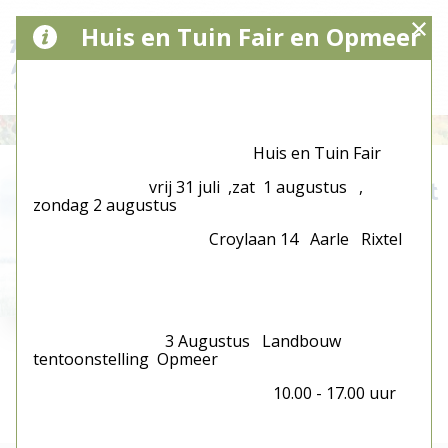
Huis en Tuin Fair en Opmeer
Huis en Tuin Fair
20 - FC zwart wit
vrij 31 juli ,zat 1 augustus ,
zondag 2 augustus
€ 0,00
Croylaan 14 Aarle Rixtel
71 x 51
Afmeting:
cm
verkocht
3 Augustus Landbouw
tentoonstelling Opmeer
10.00 - 17.00 uur