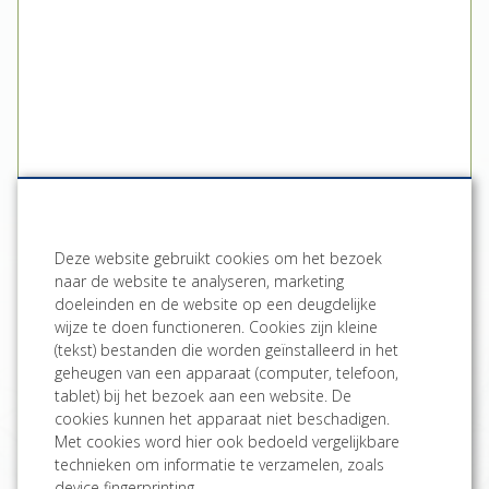
Maak een afspraak
Deze website gebruikt cookies om het bezoek
naar de website te analyseren, marketing
doeleinden en de website op een deugdelijke
Plan route naar Atelier
wijze te doen functioneren. Cookies zijn kleine
(tekst) bestanden die worden geïnstalleerd in het
Meer informatie
geheugen van een apparaat (computer, telefoon,
tablet) bij het bezoek aan een website. De
Het Atelier
Originele schilderijen
cookies kunnen het apparaat niet beschadigen.
Met cookies word hier ook bedoeld vergelijkbare
Online Museum
Print op maat
technieken om informatie te verzamelen, zoals
Sfeerimpressie
Servies, keuken & tafel
device fingerprinting.