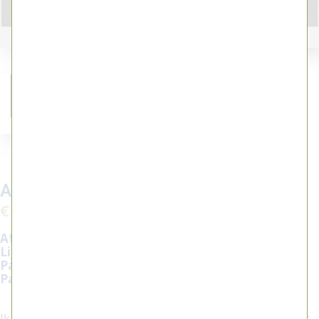
Aquarel 2019002
€ 650,00
Afmeting buitenzijde lijst:
72x46
Lijsttype:
Ferrosa Iron
Passe-partout:
gebroken wit
Passe-partout rand:
zwart
Ik heb interesse in dit werk, bel
0515 416604
voor meer