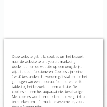
Maak een afspraak
Deze website gebruikt cookies om het bezoek
naar de website te analyseren, marketing
doeleinden en de website op een deugdelijke
Plan route naar Atelier
wijze te doen functioneren. Cookies zijn kleine
(tekst) bestanden die worden geïnstalleerd in het
Meer informatie
geheugen van een apparaat (computer, telefoon,
tablet) bij het bezoek aan een website. De
Het Atelier
Originele schilderijen
cookies kunnen het apparaat niet beschadigen.
Met cookies word hier ook bedoeld vergelijkbare
Online Museum
Print op maat
technieken om informatie te verzamelen, zoals
Sfeerimpressie
Servies, keuken & tafel
device fingerprinting.