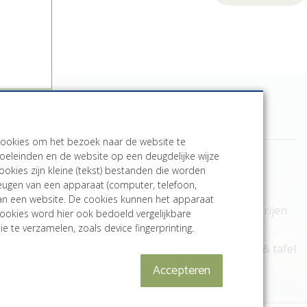
bevanderzee.com
cookies om het bezoek naar de website te
oeleinden en de website op een deugdelijke wijze
ookies zijn kleine (tekst) bestanden die worden
Meer informatie
heugen van een apparaat (computer, telefoon,
aan een website. De cookies kunnen het apparaat
Het Atelier
Originele schilderijen
ookies word hier ook bedoeld vergelijkbare
e te verzamelen, zoals device fingerprinting.
Online Museum
Print op maat
Sfeerimpressie
Servies, keuken & tafel
Accepteren
Contact met Wiebe