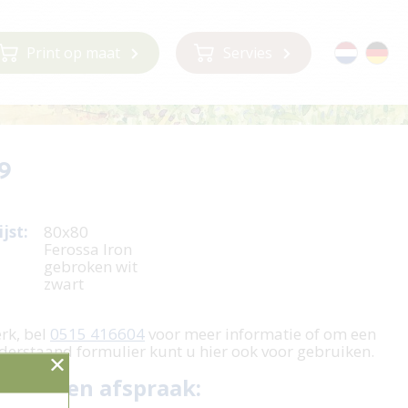
Print op maat
Servies
9
jst:
80x80
Ferossa Iron
gebroken wit
zwart
erk, bel
0515 416604
voor meer informatie of om een
derstaand formulier kunt u hier ook voor gebruiken.
 plan een afspraak: