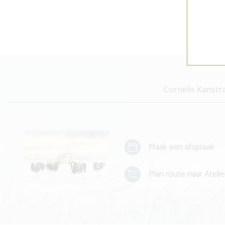
Cornelis Kanstr
Maak een afspraak
Plan route naar Atelie