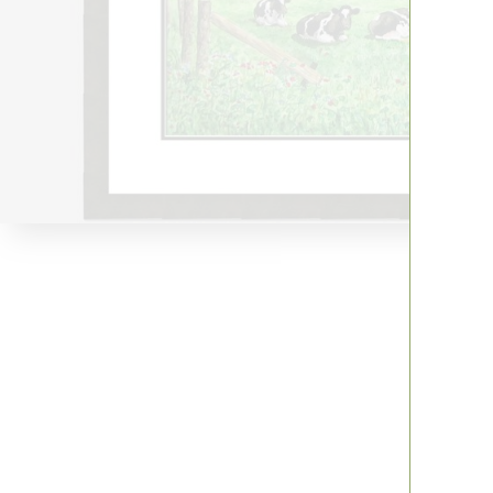
Hu
vrij 
Cro
3 Au
10