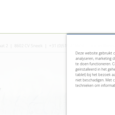
aat 2
8602 CV Sneek
+31 (0)515 416604
atelier@wie
Deze website gebruikt 
analyseren, marketing d
te doen functioneren. C
geïnstalleerd in het ge
tablet) bij het bezoek 
niet beschadigen. Met c
technieken om informati
r